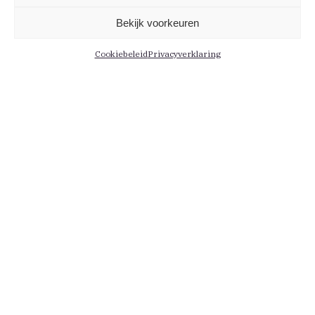
Bekijk voorkeuren
Cookiebeleid
Privacyverklaring
Informatie
Menu
Contact
Leden
Medewerkers
Actueel
Persberichten
Kennis