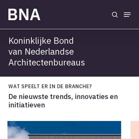
Skip
to
search
Menu
main
Close
content
Menu
Koninklijke Bond
van Nederlandse
Architectenbureaus
WAT SPEELT ER IN DE BRANCHE?
De nieuwste trends, innovaties en
initiatieven
Onderhandelingsresultaat
Onderhandelingsresultaat
Int
Int
cao
cao
ei
ei
2026-
2026-
vol
vol