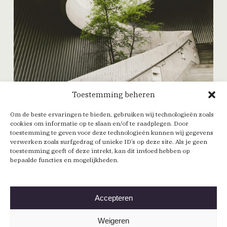
Toestemming beheren
Maatschappij
Om de beste ervaringen te bieden, gebruiken wij technologieën zoals
cookies om informatie op te slaan en/of te raadplegen. Door
Architectuur in relatie tot
toestemming te geven voor deze technologieën kunnen wij gegevens
maatschappelijke opgaven zoals wonen,
verwerken zoals surfgedrag of unieke ID’s op deze site. Als je geen
inclusiviteit en leefbare steden.
toestemming geeft of deze intrekt, kan dit invloed hebben op
bepaalde functies en mogelijkheden.
MEER OVER MAATSCHAPPIJ
Accepteren
Weigeren